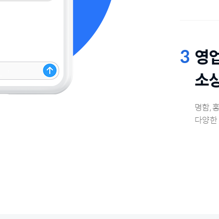
영업
소
명함, 
다양한 