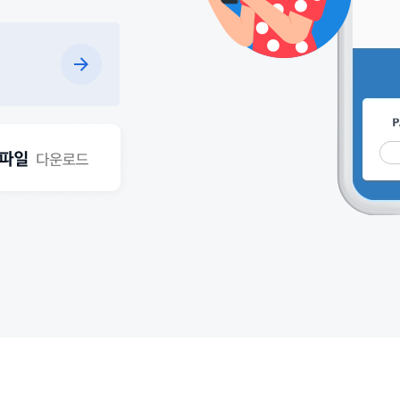
세
지
APK
파
일
다
운
로
드