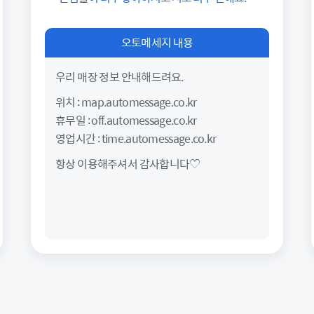
1544-6893
오토메세지 내용
평일 09 ~ 18시 운영
우리 매장 정보 안내해드려요.
위치 : map.automessage.co.kr
휴무일 : off.automessage.co.kr
영업시간 : time.automessage.co.kr
항상 이용해주셔서 감사합니다♡